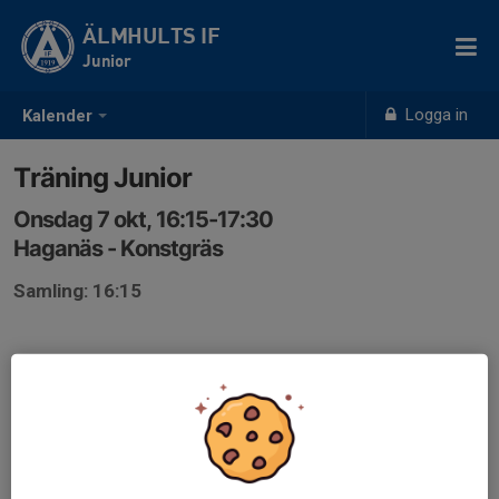
ÄLMHULTS IF
Junior
Logga in
Kalender
Träning Junior
Onsdag 7 okt, 16:15-17:30
Haganäs - Konstgräs
Samling: 16:15