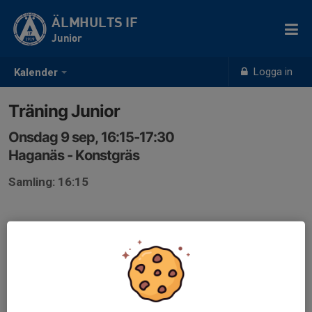
ÄLMHULTS IF
Junior
Logga in
Kalender
Träning Junior
Onsdag 9 sep, 16:15-17:30
Haganäs - Konstgräs
Samling: 16:15