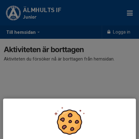
ÄLMHULTS IF
Junior
Logga in
Till hemsidan
Aktiviteten är borttagen
Aktiviteten du försöker nå är borttagen från hemsidan.