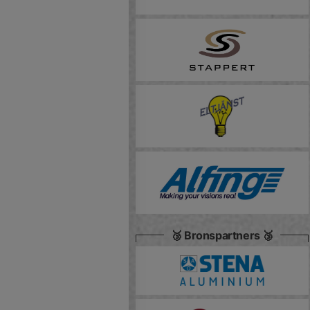
🥉 Bronspartners 🥉