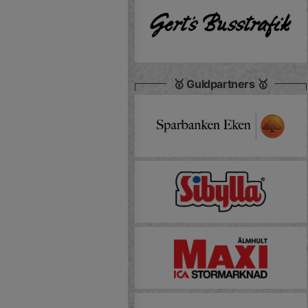
🥇 Guldpartners 🥇