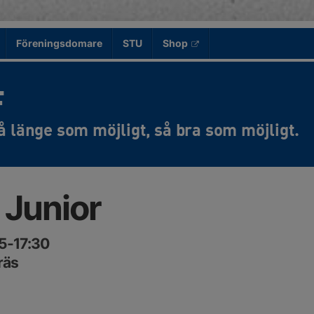
Föreningsdomare
STU
Shop
F
 Junior
15-17:30
räs