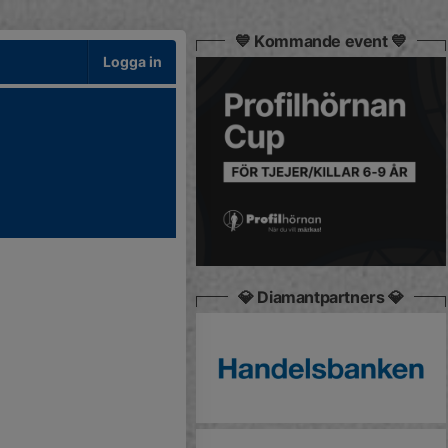
💙 Kommande event 💙
Logga in
💎 Diamantpartners 💎