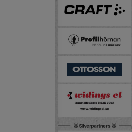
🥈 Silverpartners 🥈