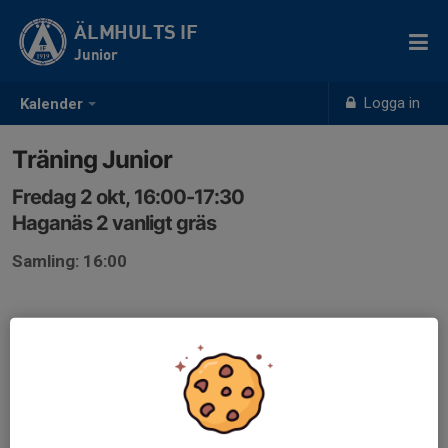
ÄLMHULTS IF
Junior
Logga in
Kalender
Träning Junior
Fredag 2 okt, 16:00-17:30
Haganäs 2 vanligt gräs
Samling: 16:00