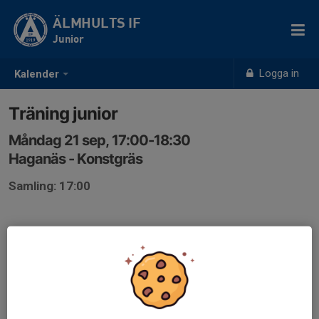
ÄLMHULTS IF
Junior
Logga in
Kalender
Träning junior
Måndag 21 sep, 17:00-18:30
Haganäs - Konstgräs
Samling: 17:00