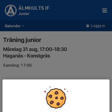
ÄLMHULTS IF
Junior
Logga in
Kalender
Träning junior
Måndag 31 aug, 17:00-18:30
Haganäs - Konstgräs
Samling: 17:00