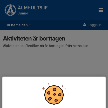
ÄLMHULTS IF
Junior
Logga in
Till hemsidan
Aktiviteten är borttagen
Aktiviteten du försöker nå är borttagen från hemsidan.