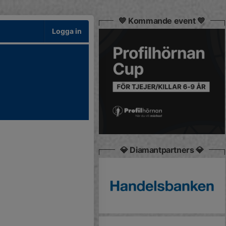
💙 Kommande event 💙
Logga in
💎 Diamantpartners 💎