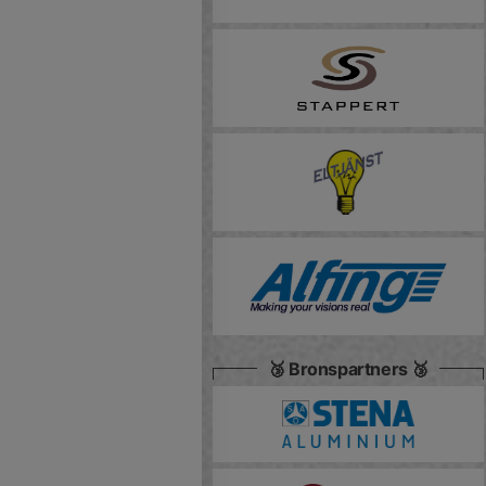
🥉 Bronspartners 🥉