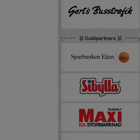
🥇 Guldpartners 🥇