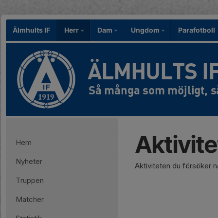
Älmhults IF
Herr
Dam
Ungdom
Parafotboll
ÄLMHULTS I
Aktivit
Hem
Nyheter
Aktiviteten du försöker 
Truppen
Matcher