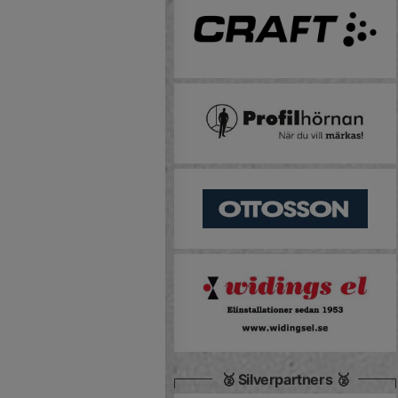
🥈 Silverpartners 🥈