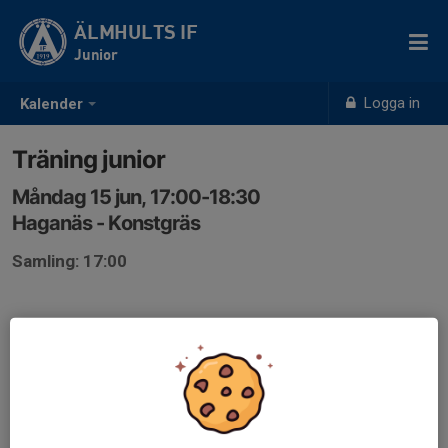
ÄLMHULTS IF
Junior
Logga in
Kalender
Träning junior
Måndag 15 jun, 17:00-18:30
Haganäs - Konstgräs
Samling: 17:00