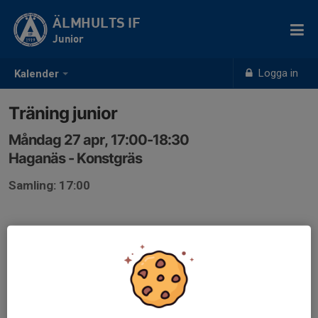
ÄLMHULTS IF
Junior
Logga in
Kalender
Träning junior
Måndag 27 apr, 17:00-18:30
Haganäs - Konstgräs
Samling: 17:00