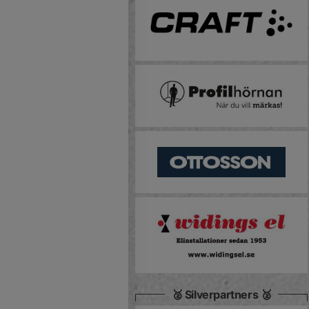
🥈 Silverpartners 🥈