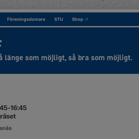
Föreningsdomare
STU
Shop
F
:45-16:45
räset
ganäs