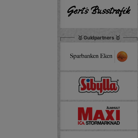
🥇 Guldpartners 🥇