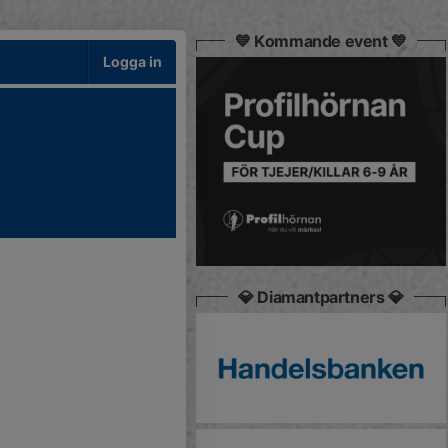
💙 Kommande event 💙
Logga in
💎 Diamantpartners 💎