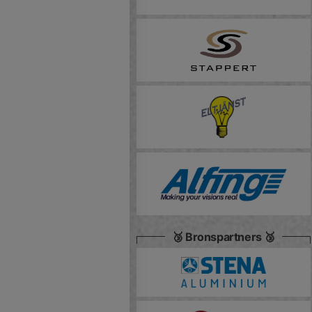
🥉 Bronspartners 🥉