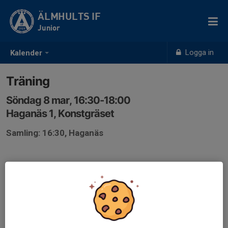
ÄLMHULTS IF
Junior
Logga in
Kalender
Träning
Söndag 8 mar, 16:30-18:00
Haganäs 1, Konstgräset
Samling: 16:30, Haganäs