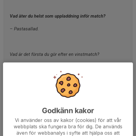
Vad äter du helst som uppladdning inför match?
– Pastasallad.
Vad är det första du gör efter en vinstmatch?
– Segersång med laget i omklädningsrummet.
Vem i laget är slarvigast?
– Skulle säga att Måns är en av dem, väldigt slarvig med 
Godkänn kakor
att svara på kallelser till träning och match.
Vi använder oss av kakor (cookies) för att vår
webbplats ska fungera bra för dig. De används
även för webbanalys i syfte att hjälpa oss att