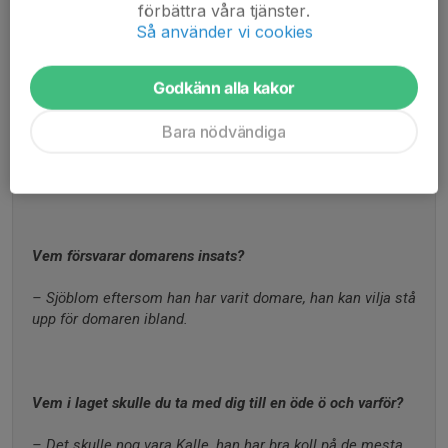
Vem är snabbast?
förbättra våra tjänster.
Så använder vi cookies
– Arian.
Godkänn alla kakor
Vem är lagets största vinnarskalle?
Bara nödvändiga
– Sigge.
Vem försvarar domarens insats?
– Sjöblom eftersom han har varit domare, han kan vilja stå 
upp för domaren ibland.
Vem i laget skulle du ta med dig till en öde ö och varför?
– Det skulle nog vara Kalle, han har bra koll på de mesta 