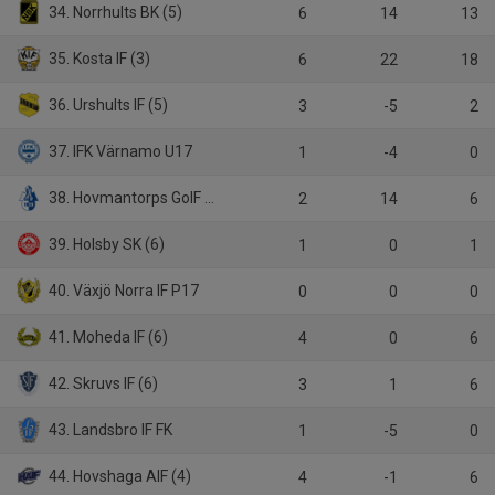
34. Norrhults BK (5)
6
14
13
35. Kosta IF (3)
6
22
18
36. Urshults IF (5)
3
-5
2
37. IFK Värnamo U17
1
-4
0
38. Hovmantorps GoIF (B)
2
14
6
39. Holsby SK (6)
1
0
1
40. Växjö Norra IF P17
0
0
0
41. Moheda IF (6)
4
0
6
42. Skruvs IF (6)
3
1
6
43. Landsbro IF FK
1
-5
0
44. Hovshaga AIF (4)
4
-1
6