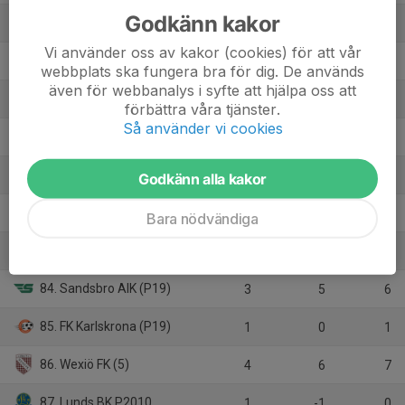
Godkänn kakor
77. FK Karlskrona U19
0
0
0
Vi använder oss av kakor (cookies) för att vår
78. Växjö Norra IF (P17)
10
45
27
webbplats ska fungera bra för dig. De används
även för webbanalys i syfte att hjälpa oss att
79. Växjö Norra IF
0
0
0
förbättra våra tjänster.
Så använder vi cookies
80. Lunds BK (P17)
1
1
3
81. FK Karlshamn United (3)
2
-5
3
Godkänn alla kakor
82. Lindås-Långasjö FF (4)
2
-5
0
Bara nödvändiga
83. Myresjö IF (6)
0
0
0
84. Sandsbro AIK (P19)
3
5
6
85. FK Karlskrona (P19)
1
0
1
86. Wexiö FK (5)
4
6
7
87. Lunds BK P2010
1
-1
0