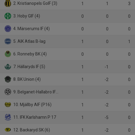
2. Kristianopels GoIF (3)
1
1
3
3. Hoby GIF (4)
0
0
0
4. Märserums IF (4)
0
0
0
5. AIK Atlas B-lag
1
0
1
6. Ronneby BK (4)
0
0
0
7. Hällaryds IF (5)
1
-1
0
8. BK Union (4)
1
-2
0
9. Belganet-Hallabro IF (6)
1
-2
0
10. Mjällby AIF (P16)
1
-2
0
11. IFK Karlshamn P 17
1
-5
0
12. Backaryd SK (6)
1
-2
0