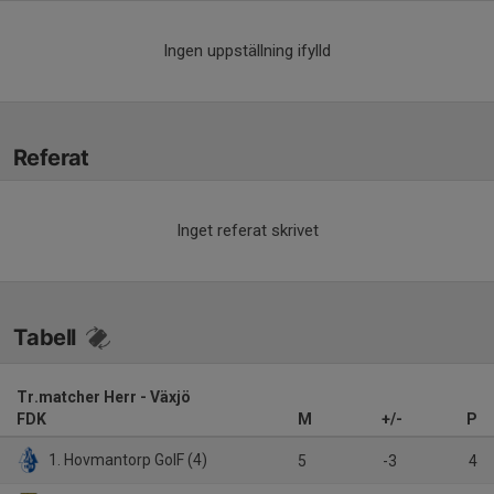
Ingen uppställning ifylld
Referat
Inget referat skrivet
Tabell
Tr.matcher Herr - Växjö
FDK
M
+/-
P
1. Hovmantorp GoIF (4)
5
-3
4