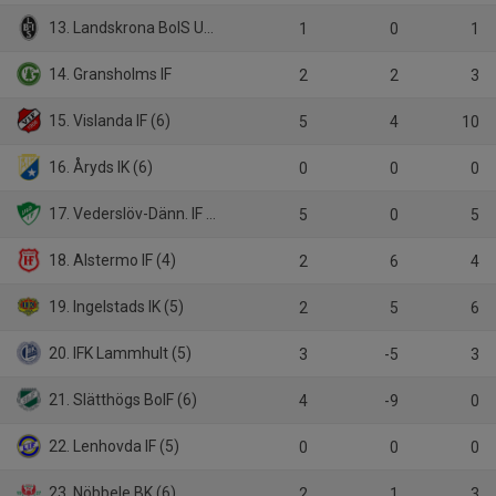
13. Landskrona BoIS U19
1
0
1
14. Gransholms IF
2
2
3
15. Vislanda IF (6)
5
4
10
16. Åryds IK (6)
0
0
0
17. Vederslöv-Dänn. IF (5)
5
0
5
18. Alstermo IF (4)
2
6
4
19. Ingelstads IK (5)
2
5
6
20. IFK Lammhult (5)
3
-5
3
21. Slätthögs BoIF (6)
4
-9
0
22. Lenhovda IF (5)
0
0
0
23. Nöbbele BK (6)
2
1
3