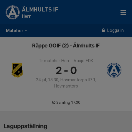
ÄLMHULTS IF
Herr
Logga in
Matcher
Räppe GOIF (2) - Älmhults IF
Tr.matcher Herr - Växjö FDK
2 - 0
24 jul, 18:30, Hovmantorps IP 1,
Hovmantorp
Samling 17:30
Laguppställning