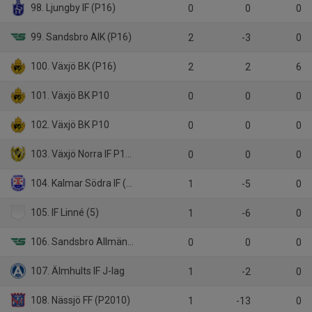
98. Ljungby IF (P16)
0
0
0
99. Sandsbro AIK (P16)
2
-3
0
100. Växjö BK (P16)
2
2
6
101. Växjö BK P10
0
0
0
102. Växjö BK P10
0
0
0
103. Växjö Norra IF P10 1
0
0
0
104. Kalmar Södra IF (P17)
1
-5
0
105. IF Linné (5)
1
-6
0
106. Sandsbro Allmänna IK Gul
0
0
0
107. Älmhults IF J-lag
1
-2
0
108. Nässjö FF (P2010)
1
-13
0