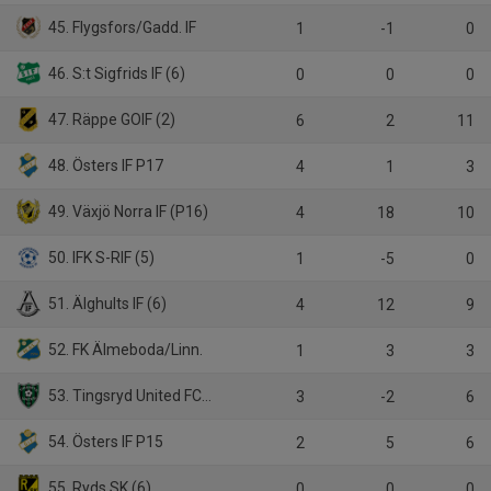
45. Flygsfors/Gadd. IF
1
-1
0
46. S:t Sigfrids IF (6)
0
0
0
47. Räppe GOIF (2)
6
2
11
48. Östers IF P17
4
1
3
49. Växjö Norra IF (P16)
4
18
10
50. IFK S-RIF (5)
1
-5
0
51. Älghults IF (6)
4
12
9
52. FK Älmeboda/Linn.
1
3
3
53. Tingsryd United FC (6)
3
-2
6
54. Östers IF P15
2
5
6
55. Ryds SK (6)
0
0
0