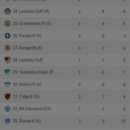
24. Lessebo GoIF (4)
2
4
6
25. Gransholms IF (5)
5
-4
6
26. Furuby IF (6)
2
0
3
27. Konga SK (6)
3
-1
6
28. Läckeby GoIF
1
-1
0
29. Vederslöv-Dänn. IF (B)
2
-3
1
30. Rottne IF (6)
0
0
0
31. Tolgs IF (5)
2
7
6
32. IFK Värnamo U19
1
-1
0
33. Åseda IF (6)
7
3
10