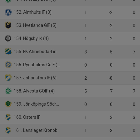
152. Älmhults IF (3)
1
-2
0
153. Hvetlanda GIF (5)
1
-2
0
154. Högsby IK (4)
1
-2
0
155. FK Älmeboda-Linneryd (4)
3
5
7
156. Rydaholms GoIF (5)
0
0
0
157. Johansfors IF (6)
2
-8
0
158. Alvesta GOIF (4)
5
7
7
159. Jönköpings Södra IF P19
0
0
0
160. Östers IF
1
3
3
161. Länslaget Kronoberg
1
-3
0