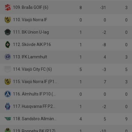
109. Braås GOIF (6)
8
-31
3
110. Växjö Norra IF
0
0
0
111. BK Union U-lag
1
-2
0
112. Skövde AIK P16
1
-8
0
113. IFK Lammhult
1
4
3
114. Växjö City FC (6)
5
-3
5
115. Växjö Norra IF (P18)
1
7
3
116. Älmhults IF P10 (blå)
0
0
0
117. Husqvarna FF P2010
1
-2
0
118. Sandsbro Allmänna IK (P17)
4
5
9
119. Ronneby BK (P17)
1
-10
0