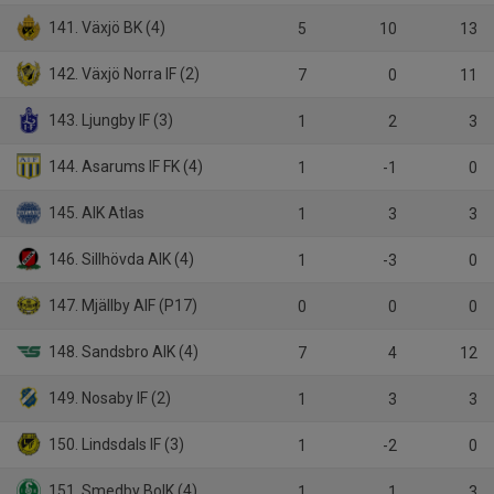
141. Växjö BK (4)
5
10
13
142. Växjö Norra IF (2)
7
0
11
143. Ljungby IF (3)
1
2
3
144. Asarums IF FK (4)
1
-1
0
145. AIK Atlas
1
3
3
146. Sillhövda AIK (4)
1
-3
0
147. Mjällby AIF (P17)
0
0
0
148. Sandsbro AIK (4)
7
4
12
149. Nosaby IF (2)
1
3
3
150. Lindsdals IF (3)
1
-2
0
151. Smedby BoIK (4)
1
1
3