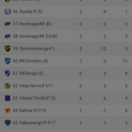
56. Ryssby IF (5)
2
-4
1
57. Hovshaga AIF (B)
0
0
0
58. Hovshaga AIF (UtvB)
2
2
3
59. Österkorsberga IF (6)
2
-12
0
60. IFK Grimslöv (4)
7
-3
11
61. IFK Berga (2)
0
0
0
62. Växjö Norra IF U17
0
0
0
63. Västra Torsås IF (5)
6
-6
4
64. Kalmar FF P19
1
-1
0
65. Falkenbergs FF P17
1
1
3