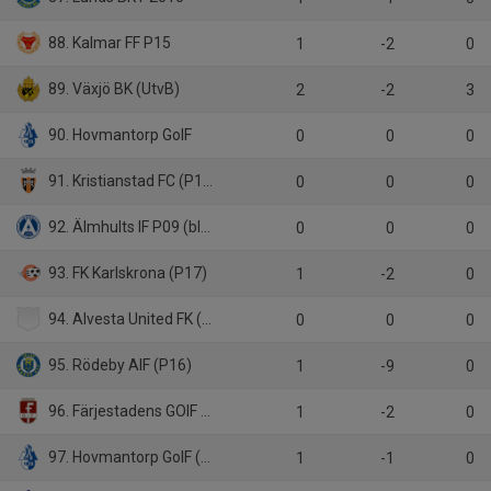
88. Kalmar FF P15
1
-2
0
89. Växjö BK (UtvB)
2
-2
3
90. Hovmantorp GoIF
0
0
0
91. Kristianstad FC (P16)
0
0
0
92. Älmhults IF P09 (blå)
0
0
0
93. FK Karlskrona (P17)
1
-2
0
94. Alvesta United FK (6)
0
0
0
95. Rödeby AIF (P16)
1
-9
0
96. Färjestadens GOIF (P17)
1
-2
0
97. Hovmantorp GoIF (P16)
1
-1
0