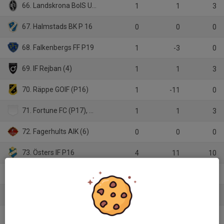
66. Landskrona BoIS U17
1
1
3
67. Halmstads BK P 16
0
0
0
68. Falkenbergs FF P19
1
-3
0
69. IF Rejban (4)
1
1
3
70. Räppe GOIF (P16)
1
-11
0
71. Fortune FC (P17), Gambia
1
1
3
72. Fagerhults AIK (6)
0
0
0
73. Östers IF P16
4
11
10
74. IFK Värnamo (P17)
1
-1
0
75. Räppe GOIF (P18)
0
0
0
76. Värnamo Södra FF (P18)
1
-3
0