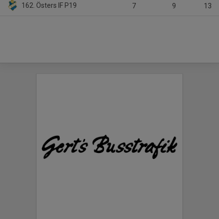
162. Östers IF P19
7
9
13