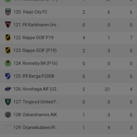
120. Växjö City FC
2
6
6
121. FK Karlshamn United
0
0
0
122. Räppe GOIF P19
4
1
7
123. Räppe GOIF (P19)
2
-3
0
124. Ronneby BK (P16)
0
0
0
125. IFK Berga P2008
0
0
0
126. Hovshaga AIF (U21)
5
-21
4
127. Tingsryd United FC (P16)
0
0
0
128. Oskarshamns AIK
1
-3
0
129. Örjansklubben/Ramkvilla IF (6)
1
9
3