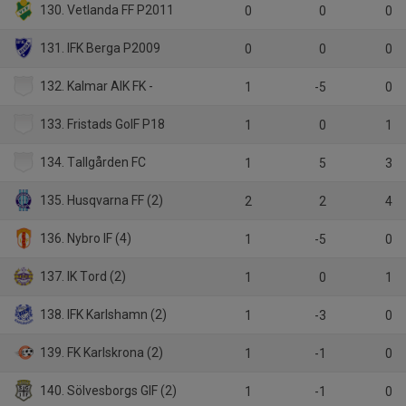
130. Vetlanda FF P2011
0
0
0
131. IFK Berga P2009
0
0
0
132. Kalmar AIK FK -
1
-5
0
133. Fristads GoIF P18
1
0
1
134. Tallgården FC
1
5
3
135. Husqvarna FF (2)
2
2
4
136. Nybro IF (4)
1
-5
0
137. IK Tord (2)
1
0
1
138. IFK Karlshamn (2)
1
-3
0
139. FK Karlskrona (2)
1
-1
0
140. Sölvesborgs GIF (2)
1
-1
0