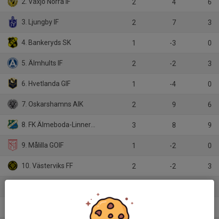
2. Växjö Norra IF
2
4
6
3. Ljungby IF
2
7
3
4. Bankeryds SK
1
-3
0
5. Älmhults IF
2
-2
3
6. Hvetlanda GIF
1
-4
0
7. Oskarshamns AIK
2
9
6
8. FK Älmeboda-Linneryd
3
8
9
9. Målilla GOIF
1
-2
0
10. Västerviks FF
2
-2
3
11. Malmbäcks IF
3
0
6
12. Solberga GOIF
1
-1
0