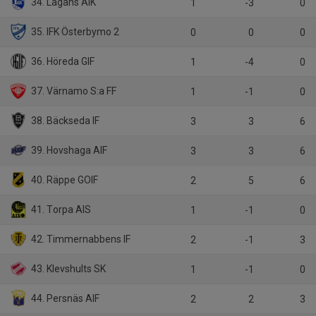
34. Lagans AIK
1
-3
0
35. IFK Österbymo 2
0
0
0
36. Höreda GIF
1
-4
0
37. Värnamo S:a FF
1
-1
0
38. Bäckseda IF
3
3
6
39. Hovshaga AIF
3
3
6
40. Räppe GOIF
2
5
6
41. Torpa AIS
1
-1
0
42. Timmernabbens IF
2
-1
3
43. Klevshults SK
1
-1
0
44. Persnäs AIF
2
2
3