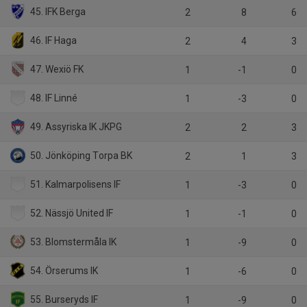
45. IFK Berga
2
8
6
46. IF Haga
2
4
3
47. Wexiö FK
1
-1
0
48. IF Linné
1
-3
0
49. Assyriska IK JKPG
2
2
3
50. Jönköping Torpa BK
2
1
3
51. Kalmarpolisens IF
1
-3
0
52. Nässjö United IF
1
-1
0
53. Blomstermåla IK
1
-9
0
54. Örserums IK
1
-6
0
55. Burseryds IF
1
-9
0