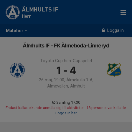
ÄLMHULTS IF
Herr
Logga in
Matcher
Älmhults IF - FK Älmeboda-Linneryd
Toyota Cup herr Cupspelet
1 - 4
26 maj, 19:00, Älmekulla 1 A,
Älmevallen, Älmhult
Samling 17:30
Endast kallade kunde anmäla sig till aktiviteten. 18 personer var kallade.
Logga in här