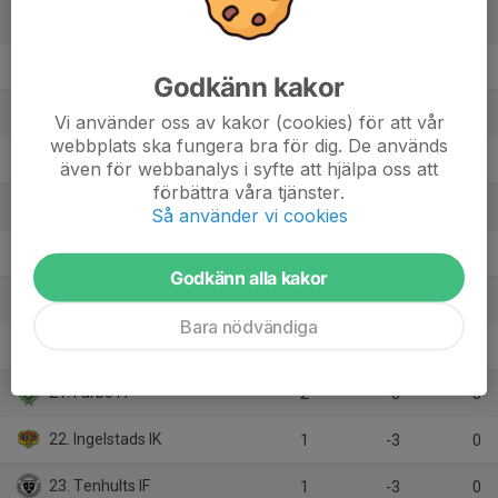
13. IFK Oskarshamn
3
5
6
14. Mariebo IK
2
-2
3
Godkänn kakor
15. Bergkvara AIF
0
0
0
Vi använder oss av kakor (cookies) för att vår
webbplats ska fungera bra för dig. De används
16. Kärda IF
2
-2
3
även för webbanalys i syfte att hjälpa oss att
förbättra våra tjänster.
17. Liatorps IF-Eneryda IF
2
2
3
Så använder vi cookies
18. Vederslöv-Dänn. IF
1
-2
0
Godkänn alla kakor
19. Vrigstads IF
1
-7
0
Bara nödvändiga
20. Hjorted-Totebo
1
-1
0
21. Fårbo FF
2
-3
3
22. Ingelstads IK
1
-3
0
23. Tenhults IF
1
-3
0