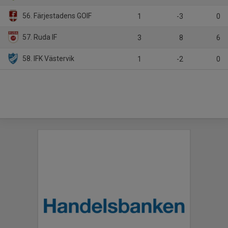
56. Färjestadens GOIF
1
-3
0
57. Ruda IF
3
8
6
58. IFK Västervik
1
-2
0