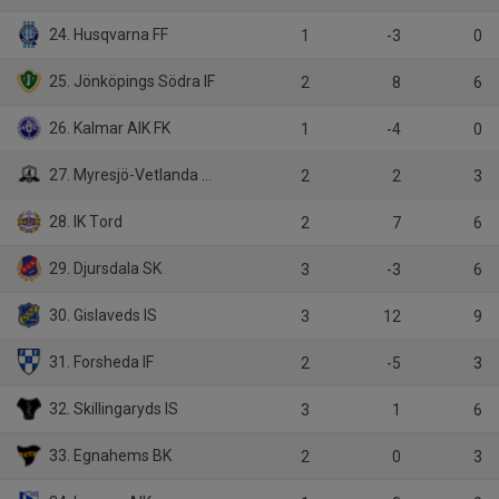
24. Husqvarna FF
1
-3
0
25. Jönköpings Södra IF
2
8
6
26. Kalmar AIK FK
1
-4
0
27. Myresjö-Vetlanda FK
2
2
3
28. IK Tord
2
7
6
29. Djursdala SK
3
-3
6
30. Gislaveds IS
3
12
9
31. Forsheda IF
2
-5
3
32. Skillingaryds IS
3
1
6
33. Egnahems BK
2
0
3