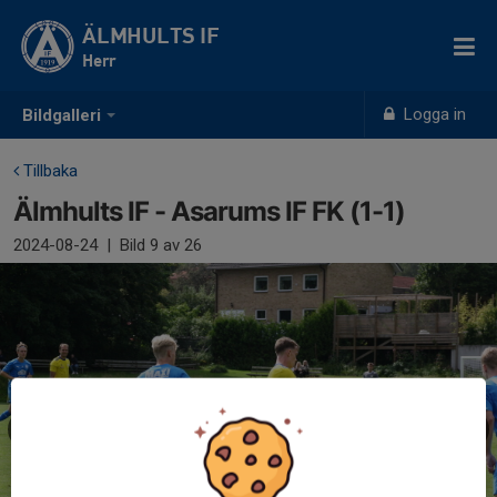
ÄLMHULTS IF
Herr
Logga in
Bildgalleri
Tillbaka
Älmhults IF - Asarums IF FK (1-1)
2024-08-24
|
Bild
9
av 26