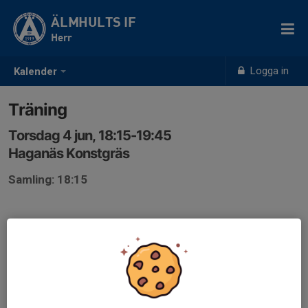
ÄLMHULTS IF
Herr
Logga in
Kalender
Träning
Torsdag 4 jun, 18:15-19:45
Haganäs Konstgräs
Samling: 18:15