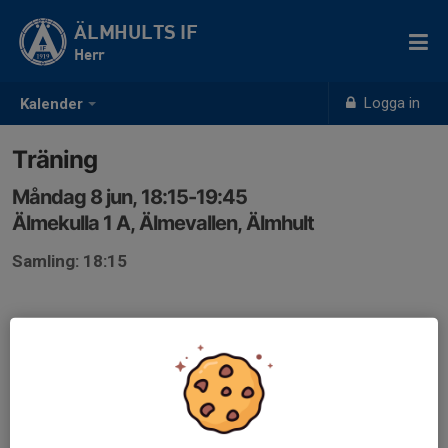
ÄLMHULTS IF
Herr
Logga in
Kalender
Träning
Måndag 8 jun, 18:15-19:45
Älmekulla 1 A, Älmevallen, Älmhult
Samling: 18:15