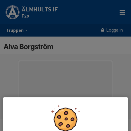
ÄLMHULTS IF
F20
Logga in
Truppen
Alva Borgström
Position
-