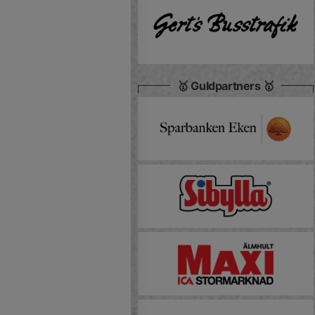
🥇 Guldpartners 🥇