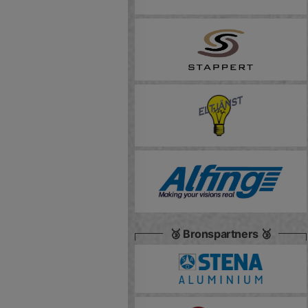
🥉 Bronspartners 🥉