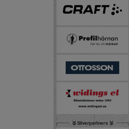
🥈 Silverpartners 🥈