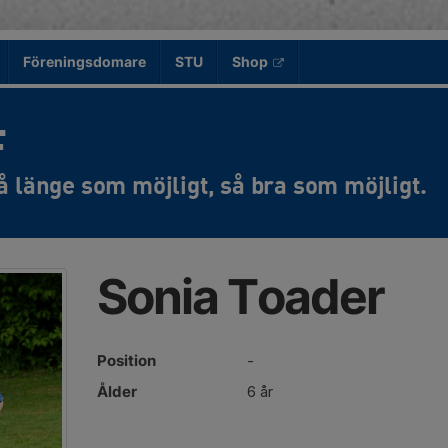
Föreningsdomare
STU
Shop
F
Sonia Toader
Position
-
Ålder
6 år