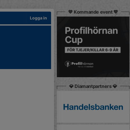
💙 Kommande event 💙
Logga in
💎 Diamantpartners 💎