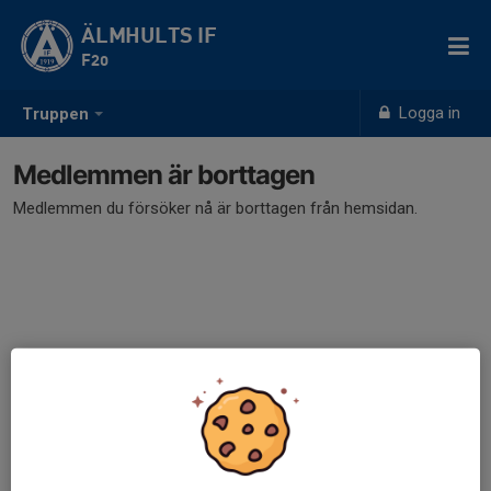
ÄLMHULTS IF
F20
Logga in
Truppen
Medlemmen är borttagen
Medlemmen du försöker nå är borttagen från hemsidan.