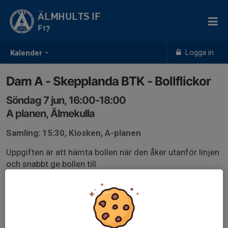
ÄLMHULTS IF
F17
Logga in
Kalender
Dam A - Skepplanda BTK - Bollflickor
Söndag 7 jun, 16:00-18:00
A planen, Älmekulla
Samling: 15:30, Kiosken, A-planen
Uppgiften är att hämta bollen när den åker utanför linjen
och snabbt ge bollen till
spelarna på planen, eller ta reservbollen på ”bollpelaren”
och ge den till spelarna.
• Efter matchen ska de plocka upp skräp runt planen.
Skräppåsar får de av kiosken.