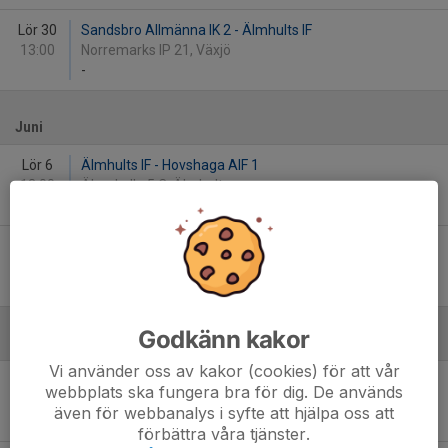
Lör 30
Sandsbro Allmänna IK 2 - Älmhults IF
13:00
Norremarks IP 21, Växjö
-
Juni
Lör 6
Älmhults IF - Hovshaga AIF 1
13:00
Älmekulla 5 C, Älmhult
-
Sön 14
Ingelstads IK 1 - Älmhults IF
10:00
Ingelvi 3, Ingelstad
-
Godkänn kakor
Augusti
Vi använder oss av kakor (cookies) för att vår
Lör 15
Ljungby IF 1 - Älmhults IF
webbplats ska fungera bra för dig. De används
10:00
Lagavallen 4, Ljungby
även för webbanalys i syfte att hjälpa oss att
-
förbättra våra tjänster.