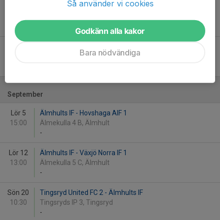
Så använder vi cookies
Sön 23
Älmhults IF - Hovmantorp GoIF 1
11:00
Älmekulla 4 B, Älmhult
-
Godkänn alla kakor
Sön 30
Sandsbro Allmänna IK 1 - Älmhults IF
Bara nödvändiga
13:00
Norremarks IP 21, Växjö
-
September
Lör 5
Älmhults IF - Hovshaga AIF 1
15:00
Älmekulla 4 B, Älmhult
-
Lör 12
Älmhults IF - Växjö Norra IF 1
13:00
Älmekulla 5 C, Älmhult
-
Sön 20
Tingsryd United FC 2 - Älmhults IF
10:30
Tingsryds IP 3, Tingsryd
-