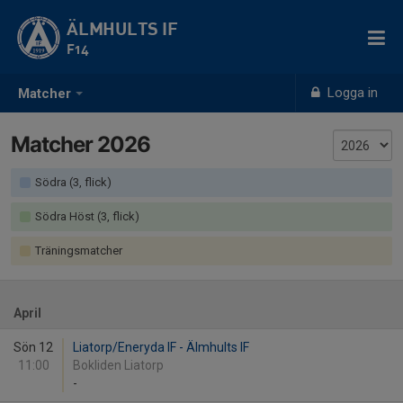
ÄLMHULTS IF
F14
Logga in
Matcher
Matcher 2026
Södra (3, flick)
Södra Höst (3, flick)
Träningsmatcher
April
Sön 12
Liatorp/Eneryda IF - Älmhults IF
11:00
Bokliden Liatorp
-