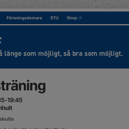
Föreningsdomare
STU
Shop
F
sträning
:15-19:45
mhult
ekulla