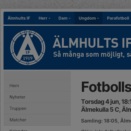
Älmhults IF
Herr
Dam
Ungdom
Parafotboll
ÄLMHULTS I
Fotboll
Hem
Nyheter
Torsdag 4 jun, 18
Truppen
Älmekulla 5 C, Äl
Matcher
Samling: 18:05, Älm