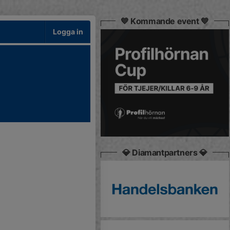
💙 Kommande event 💙
Logga in
💎 Diamantpartners 💎