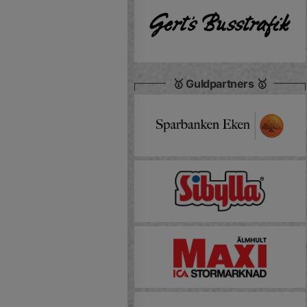
🥇 Guldpartners 🥇