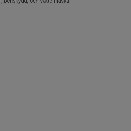
r, benskydd, och vattenflaska.