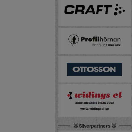
🥈 Silverpartners 🥈