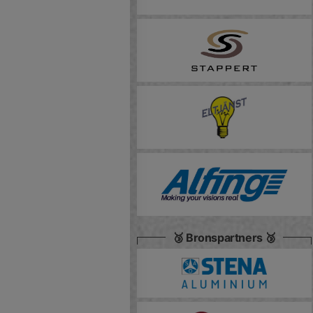
🥉 Bronspartners 🥉