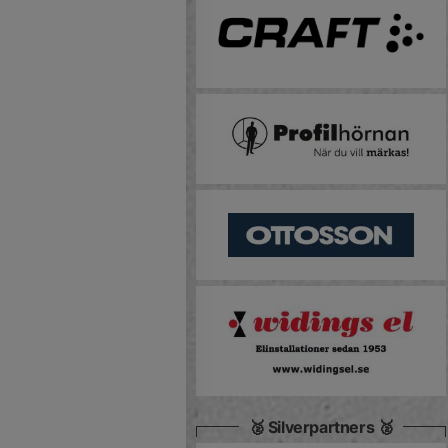
🥈 Silverpartners 🥈