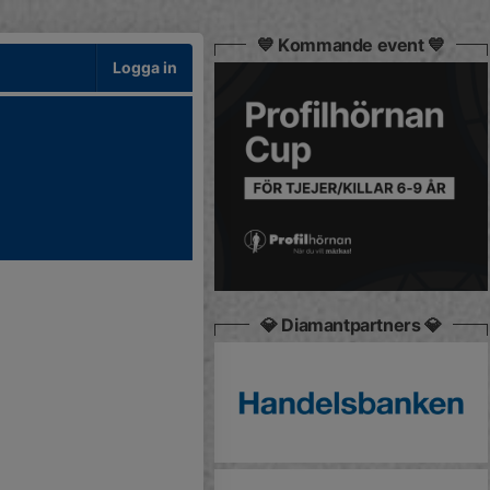
💙 Kommande event 💙
Logga in
💎 Diamantpartners 💎