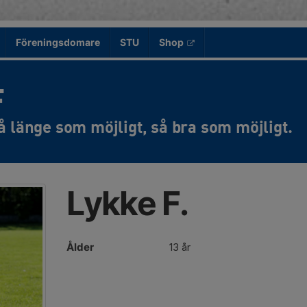
Föreningsdomare
STU
Shop
F
Lykke F.
Ålder
13 år