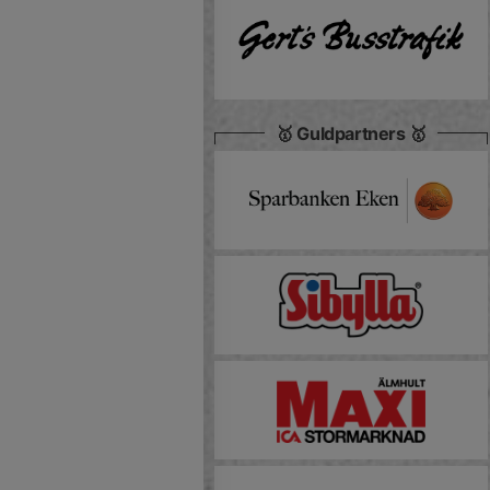
🥇 Guldpartners 🥇