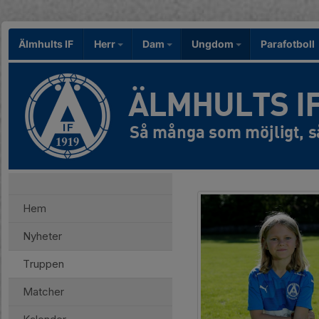
Älmhults IF
Herr
Dam
Ungdom
Parafotboll
ÄLMHULTS I
Hem
Nyheter
Truppen
Matcher