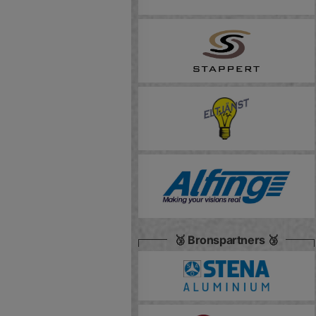
🥉 Bronspartners 🥉