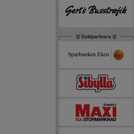
🥇 Guldpartners 🥇