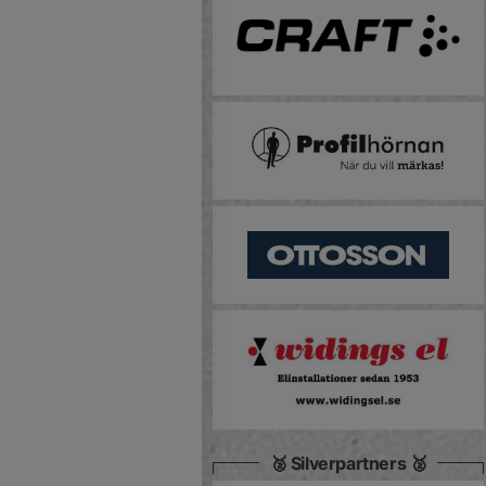
🥈 Silverpartners 🥈