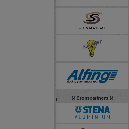
🥉 Bronspartners 🥉