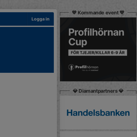
💙 Kommande event 💙
Logga in
💎 Diamantpartners 💎