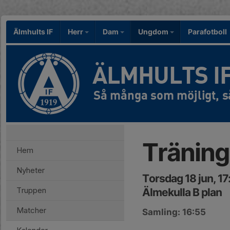
Älmhults IF
Herr
Dam
Ungdom
Parafotboll
ÄLMHULTS I
Träning
Hem
Nyheter
Torsdag 18 jun, 1
Truppen
Älmekulla B plan
Matcher
Samling: 16:55