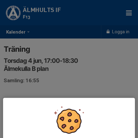
ÄLMHULTS IF
F13
Logga in
Kalender
Träning
Torsdag 4 jun, 17:00-18:30
Älmekulla B plan
Samling: 16:55