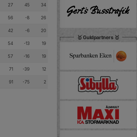
27
45
34
56
-8
26
42
-6
20
🥇 Guldpartners 🥇
54
-13
19
57
-16
19
71
-39
12
91
-75
2