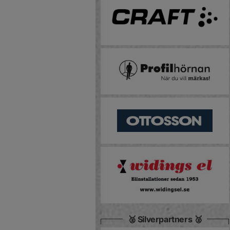
🥈 Silverpartners 🥈