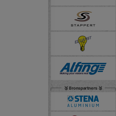
🥉 Bronspartners 🥉