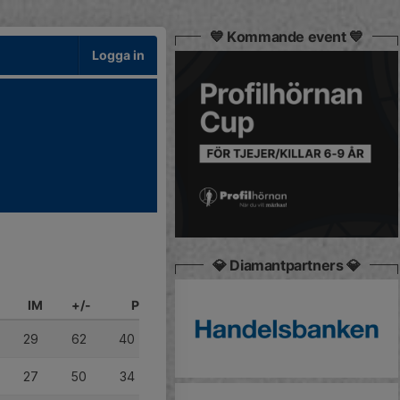
💙 Kommande event 💙
Logga in
💎 Diamantpartners 💎
IM
+/-
P
29
62
40
27
50
34