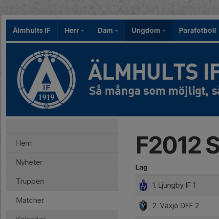
Älmhults IF
Herr
Dam
Ungdom
Parafotboll
ÄLMHULTS I
F2012 S
Hem
Nyheter
Lag
Truppen
1. Ljungby IF 1
Matcher
2. Växjö DFF 2