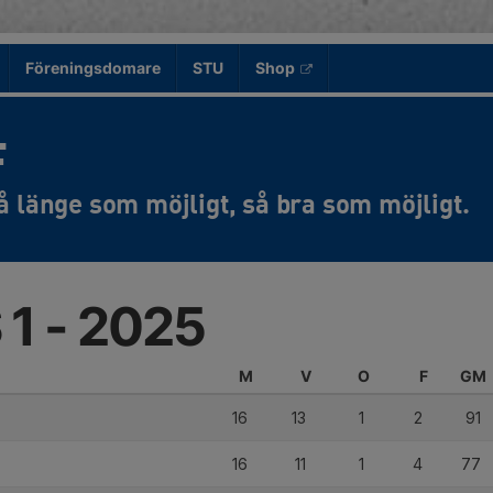
Föreningsdomare
STU
Shop
F
 1 - 2025
M
V
O
F
GM
16
13
1
2
91
16
11
1
4
77