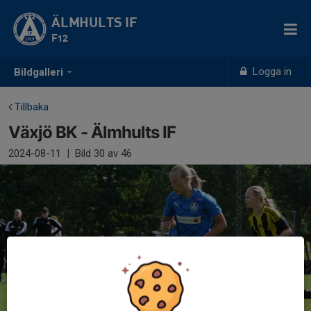
ÄLMHULTS IF
F12
Logga in
Bildgalleri
Tillbaka
Växjö BK - Älmhults IF
2024-08-11
|
Bild
30
av 46