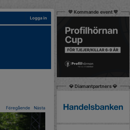
💙 Kommande event 💙
Logga in
💎 Diamantpartners 💎
Föregående
Nästa