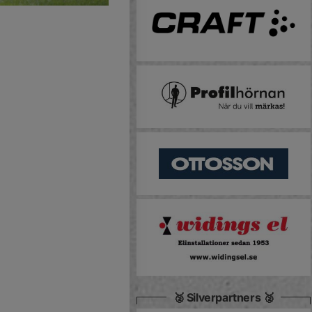
🥈 Silverpartners 🥈