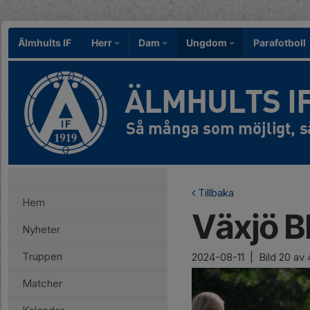
Älmhults IF
Herr
Dam
Ungdom
Parafotboll
ÄLMHULTS I
Tillbaka
Hem
Växjö B
Nyheter
Truppen
2024-08-11
|
Bild
20
av 
Matcher