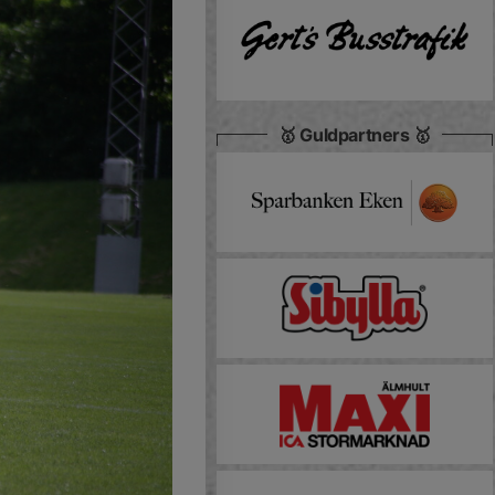
🥇 Guldpartners 🥇