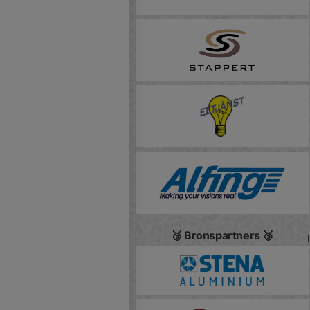
🥉 Bronspartners 🥉