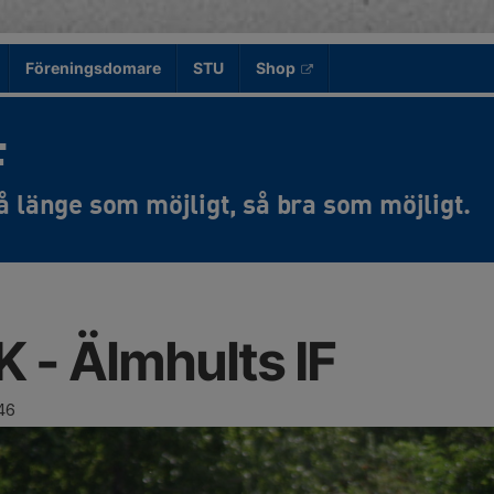
Föreningsdomare
STU
Shop
F
K - Älmhults IF
46