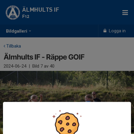
ÄLMHULTS IF
F12
Logga in
Bildgalleri
Tillbaka
Älmhults IF - Räppe GOIF
2024-06-24
|
Bild
7
av 40