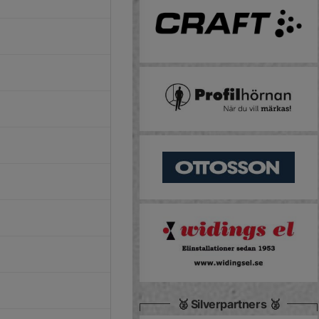
🥈 Silverpartners 🥈