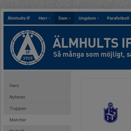
Älmhults IF
Herr
Dam
Ungdom
Parafotboll
ÄLMHULTS I
Hem
Nyheter
Truppen
Matcher