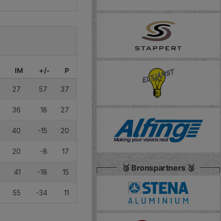
IM
+/-
P
27
57
37
36
18
27
40
-15
20
20
-8
17
🥉 Bronspartners 🥉
41
-18
15
55
-34
11