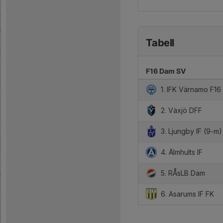
Tabell
F16 Dam SV
1. IFK Värnamo F16
2. Växjö DFF
3. Ljungby IF (9-m)
4. Älmhults IF
5. RÅsLB Dam
6. Asarums IF FK