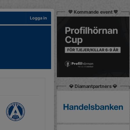
💙 Kommande event 💙
Logga in
💎 Diamantpartners 💎