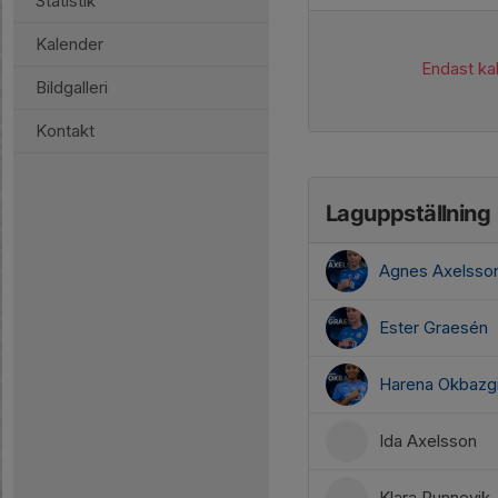
Statistik
Kalender
Endast kal
Bildgalleri
Kontakt
Laguppställning
Agnes Axelsso
Ester Graesén
Harena Okbazg
Ida Axelsson
Klara Runnevik