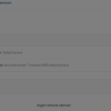
hansson
on
Hjälptränare
son
Assisterande Tränare/Målvaktstränare
Inget referat skrivet