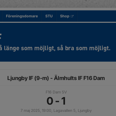
Föreningsdomare
STU
Shop
F
Ljungby IF (9-m) - Älmhults IF F16 Dam
F16 Dam SV
0 - 1
7 maj 2025, 19:00, Lagavallen 5, Ljungby