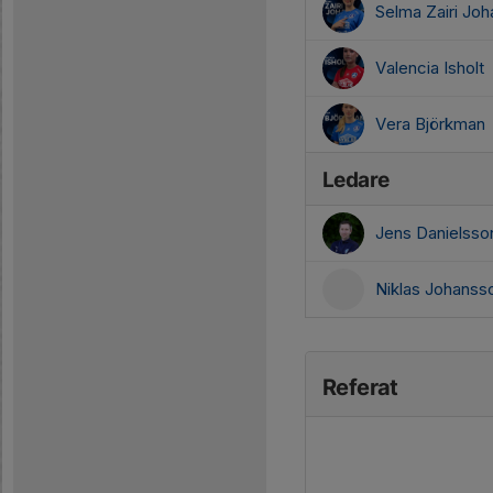
Selma Zairi Jo
Valencia Isholt
Vera Björkman
Ledare
Jens Danielss
Niklas Johans
Referat