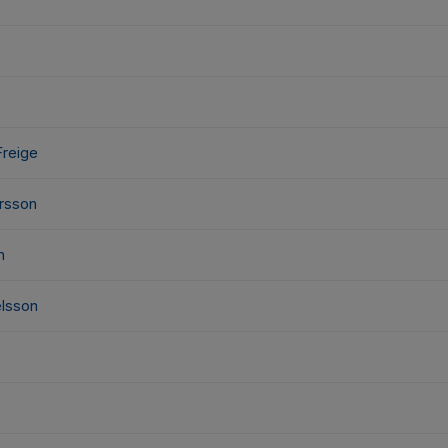
reige
rsson
n
elsson