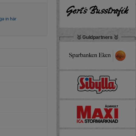
a in här
🥇 Guldpartners 🥇