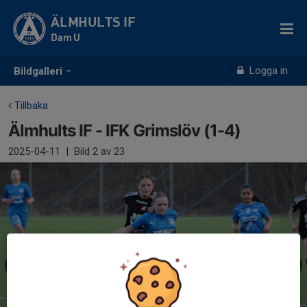
ÄLMHULTS IF
Dam U
Logga in
Bildgalleri
Tillbaka
Älmhults IF - IFK Grimslöv (1-4)
2025-04-11
|
Bild
2
av 23