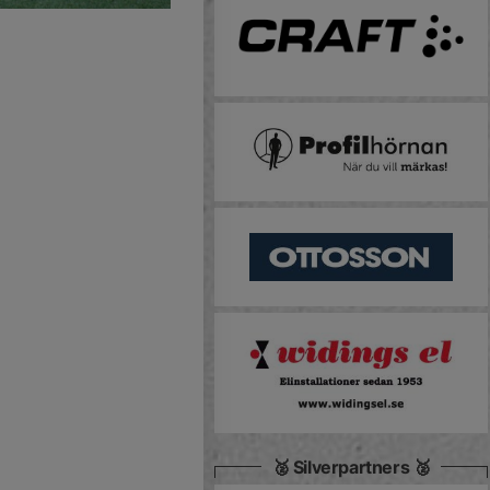
🥈 Silverpartners 🥈