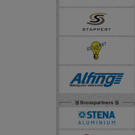
🥉 Bronspartners 🥉