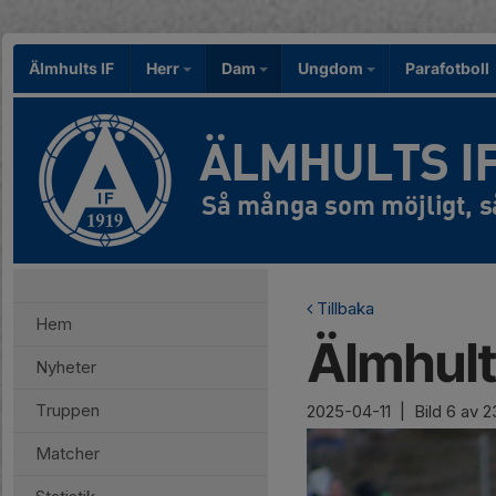
Älmhults IF
Herr
Dam
Ungdom
Parafotboll
ÄLMHULTS I
Tillbaka
Hem
Älmhults
Nyheter
Truppen
2025-04-11
|
Bild
6
av 2
Matcher