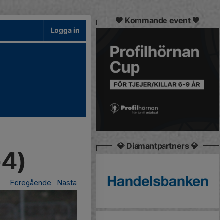
💙 Kommande event 💙
Logga in
💎 Diamantpartners 💎
-4)
Föregående
Nästa