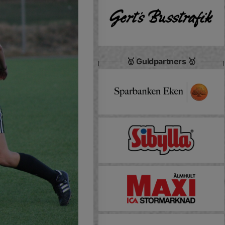
🥇 Guldpartners 🥇