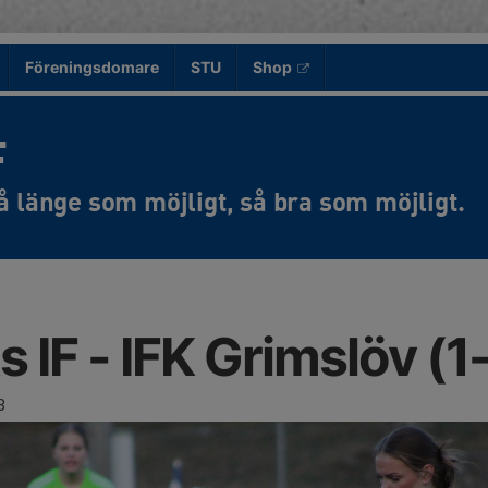
Föreningsdomare
STU
Shop
F
 IF - IFK Grimslöv (1
3