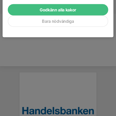
Godkänn alla kakor
Bara nödvändiga
Position
Mittfältare
Ålder
25 år