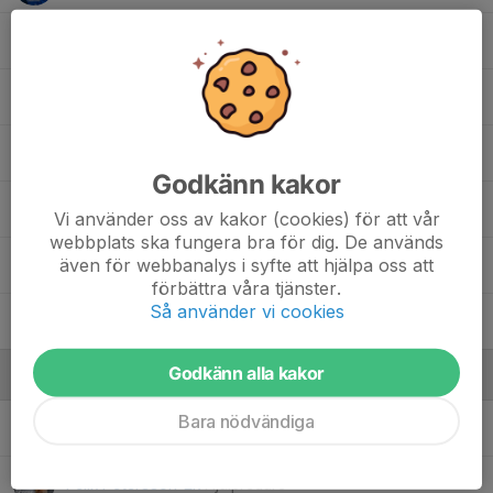
21. Era A.
22. Linnea E.
23. Wilma W.
Godkänn kakor
24. Emelie Z.
Vi använder oss av kakor (cookies) för att vår
webbplats ska fungera bra för dig. De används
även för webbanalys i syfte att hjälpa oss att
26. Ellinor Z.
förbättra våra tjänster.
Så använder vi cookies
99. Vera A.
Godkänn alla kakor
Ledare
Bara nödvändiga
Chris Namputu
Huvudtränare
Felix Petersson-Ek
Hjälpredare