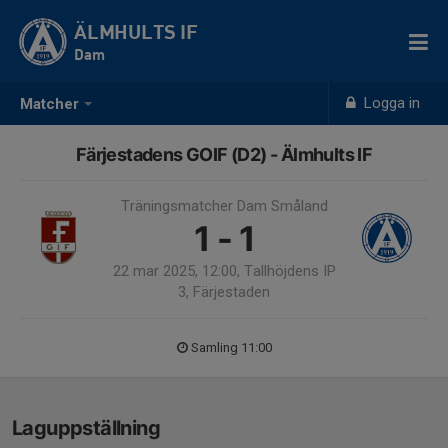
ÄLMHULTS IF
Dam
Logga in
Matcher
Färjestadens GOIF (D2) - Älmhults IF
Träningsmatcher Dam Småland
1 - 1
22 mar 2025, 12:00, Tallhöjdens IP
3, Färjestaden
Samling 11:00
Laguppställning