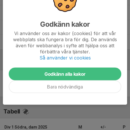
Isabella Lindell
Ass tränare
Godkänn kakor
Jonathan Petersson
Assisterande tränare
Vi använder oss av kakor (cookies) för att vår
webbplats ska fungera bra för dig. De används
Pernilla Andersson
Lagledare
även för webbanalys i syfte att hjälpa oss att
förbättra våra tjänster.
Så använder vi cookies
Inför match
/
Referat
Godkänn alla kakor
Inget referat skrivet
Bara nödvändiga
Tabell
Div 1 Södra, dam 2025
M
+/-
P