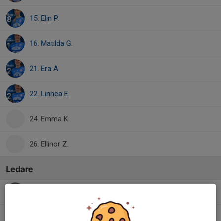
15. Elin P.
16. Matilda G.
21. Era A.
22. Linnea E.
24. Emma K.
26. Ellinor Z.
Ledare
Chris Namputu
Huvudtränare
Felix Petersson-Ek
Hjälpredare