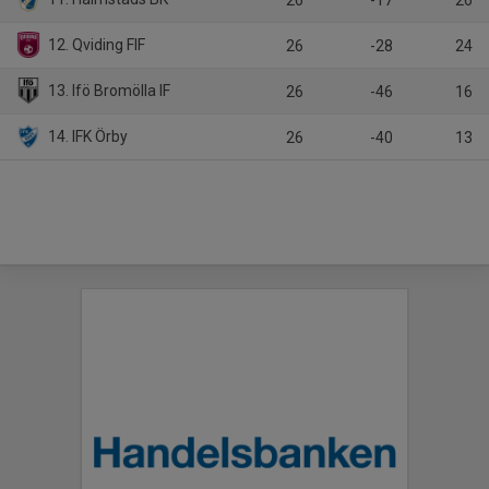
26
-17
26
12. Qviding FIF
26
-28
24
13. Ifö Bromölla IF
26
-46
16
14. IFK Örby
26
-40
13