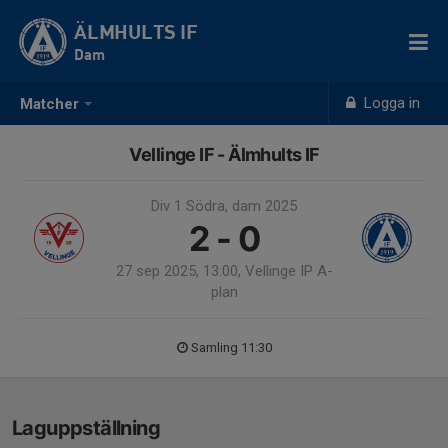
ÄLMHULTS IF
Dam
Logga in
Matcher
Vellinge IF - Älmhults IF
Div 1 Södra, dam 2025
2 - 0
27 sep 2025, 13:00, Vellinge IP A-
plan
Samling 11:30
Laguppställning