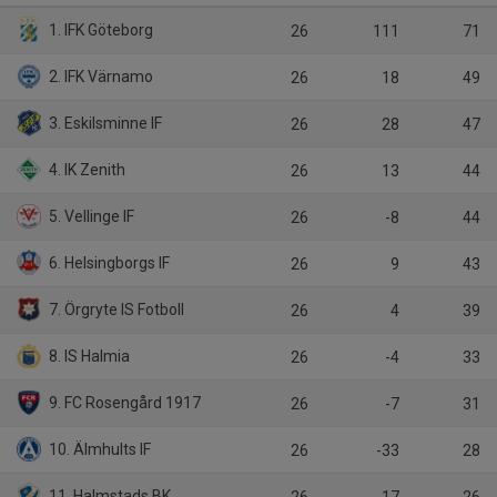
1. IFK Göteborg
26
111
71
2. IFK Värnamo
26
18
49
3. Eskilsminne IF
26
28
47
4. IK Zenith
26
13
44
5. Vellinge IF
26
-8
44
6. Helsingborgs IF
26
9
43
7. Örgryte IS Fotboll
26
4
39
8. IS Halmia
26
-4
33
9. FC Rosengård 1917
26
-7
31
10. Älmhults IF
26
-33
28
11. Halmstads BK