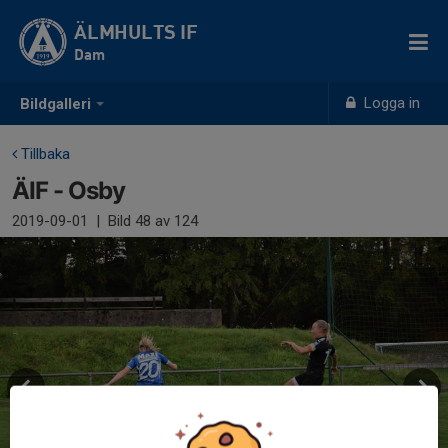
ÄLMHULTS IF
Dam
Logga in
Bildgalleri
Tillbaka
ÄIF - Osby
2019-09-01
|
Bild
48
av 124