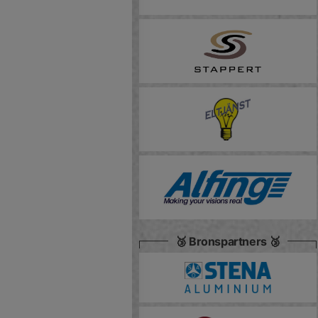
🥉 Bronspartners 🥉