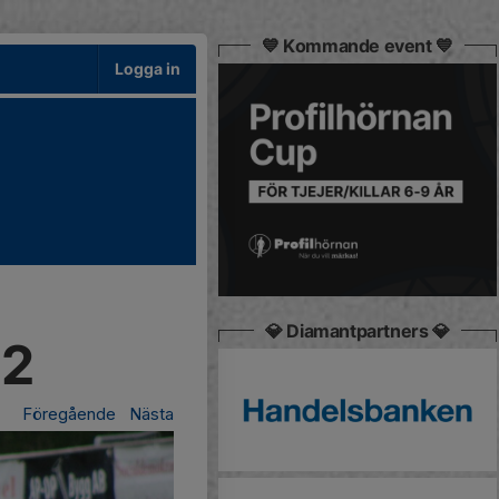
💙 Kommande event 💙
Logga in
💎 Diamantpartners 💎
-2
Föregående
Nästa