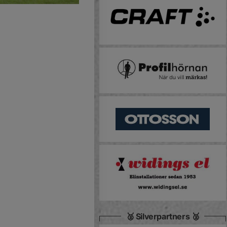
🥈 Silverpartners 🥈