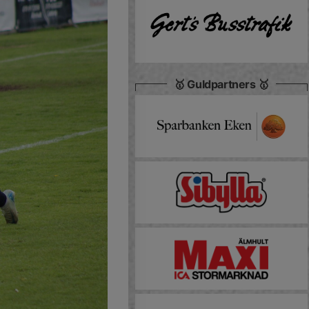
🥇 Guldpartners 🥇