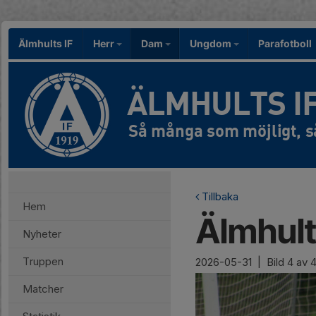
Älmhults IF
Herr
Dam
Ungdom
Parafotboll
ÄLMHULTS I
Tillbaka
Hem
Älmhult
Nyheter
Truppen
2026-05-31
|
Bild
4
av 
Matcher