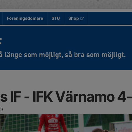
Föreningsdomare
STU
Shop
F
s IF - IFK Värnamo 4
49