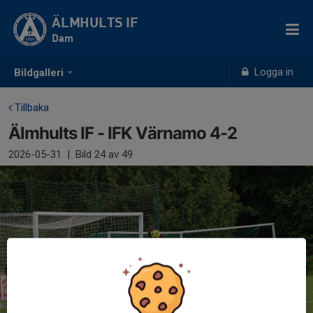
ÄLMHULTS IF
Dam
Logga in
Bildgalleri
Tillbaka
Älmhults IF - IFK Värnamo 4-2
2026-05-31
|
Bild
24
av 49