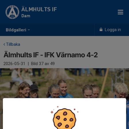
ÄLMHULTS IF
Dam
Logga in
Bildgalleri
Tillbaka
Älmhults IF - IFK Värnamo 4-2
2026-05-31
|
Bild
37
av 49