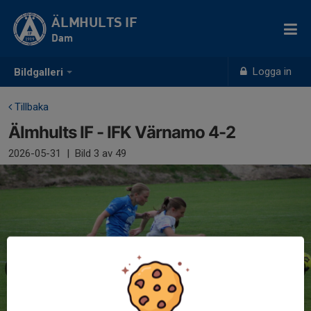
ÄLMHULTS IF
Dam
Logga in
Bildgalleri
Tillbaka
Älmhults IF - IFK Värnamo 4-2
2026-05-31
|
Bild
3
av 49