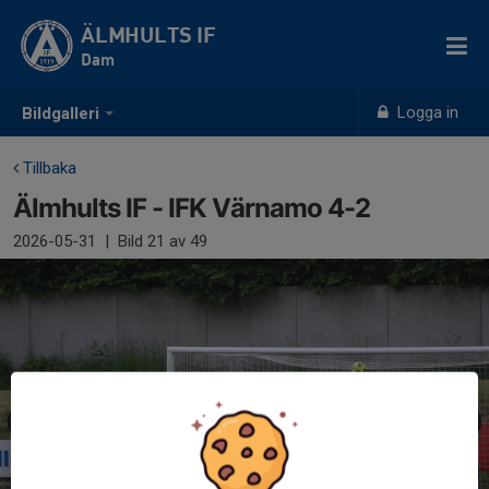
ÄLMHULTS IF
Dam
Logga in
Bildgalleri
Tillbaka
Älmhults IF - IFK Värnamo 4-2
2026-05-31
|
Bild
21
av 49