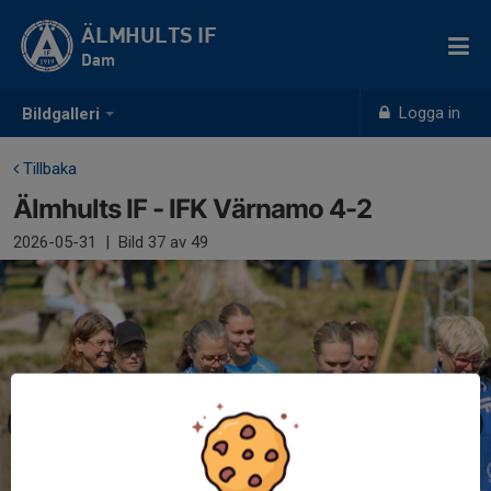
ÄLMHULTS IF
Dam
Logga in
Bildgalleri
Tillbaka
Älmhults IF - IFK Värnamo 4-2
2026-05-31
|
Bild
37
av 49