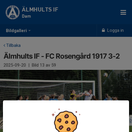
ÄLMHULTS IF
Dam
Logga in
Bildgalleri
Tillbaka
Älmhults IF - FC Rosengård 1917 3-2
2025-09-20
|
Bild
13
av 59