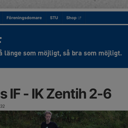
Föreningsdomare
STU
Shop
F
 IF - IK Zentih 2-6
 32