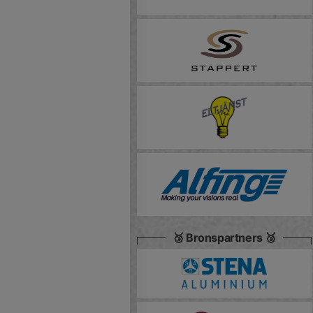
🥉 Bronspartners 🥉