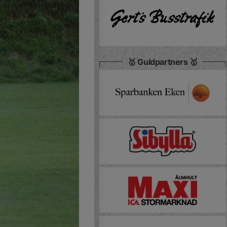
🥇 Guldpartners 🥇