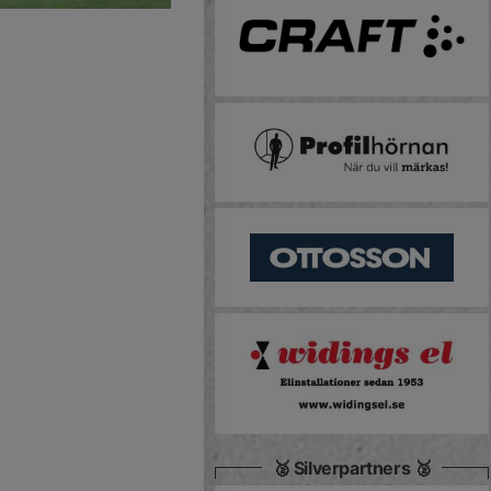
🥈 Silverpartners 🥈