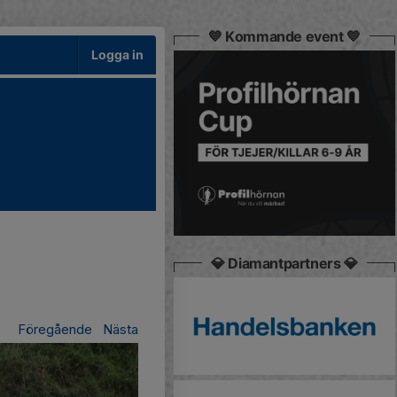
💙 Kommande event 💙
Logga in
💎 Diamantpartners 💎
Föregående
Nästa