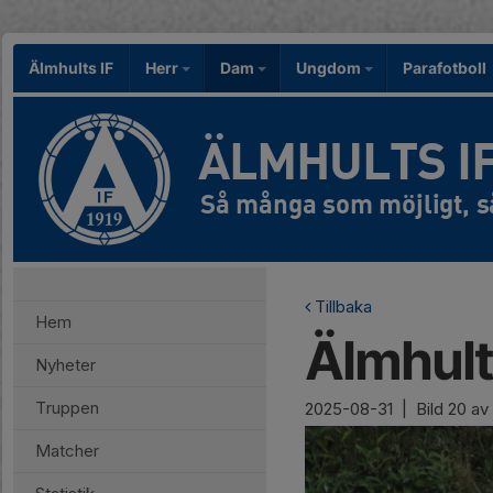
Älmhults IF
Herr
Dam
Ungdom
Parafotboll
ÄLMHULTS I
Tillbaka
Hem
Älmhults
Nyheter
Truppen
2025-08-31
|
Bild
20
av
Matcher