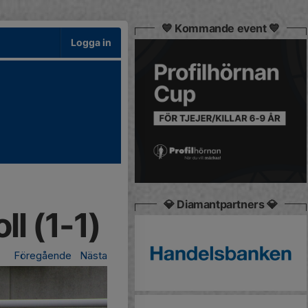
💙 Kommande event 💙
Logga in
💎 Diamantpartners 💎
ll (1-1)
Föregående
Nästa