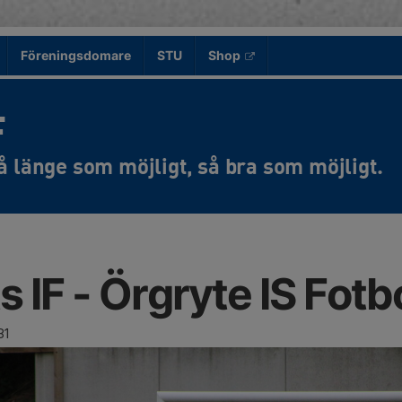
Föreningsdomare
STU
Shop
F
 IF - Örgryte IS Fotbo
81