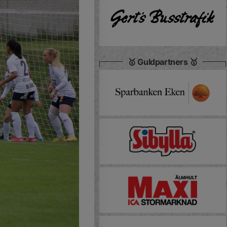
🥇 Guldpartners 🥇