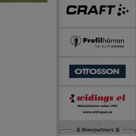
🥈 Silverpartners 🥈