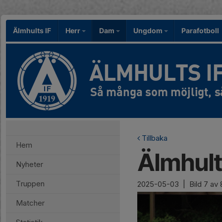
Älmhults IF
Herr
Dam
Ungdom
Parafotboll
ÄLMHULTS I
Tillbaka
Hem
Älmhults
Nyheter
Truppen
2025-05-03
|
Bild
7
av 
Matcher