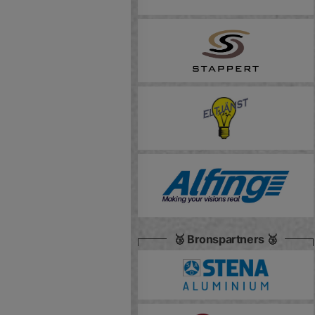
🥉 Bronspartners 🥉