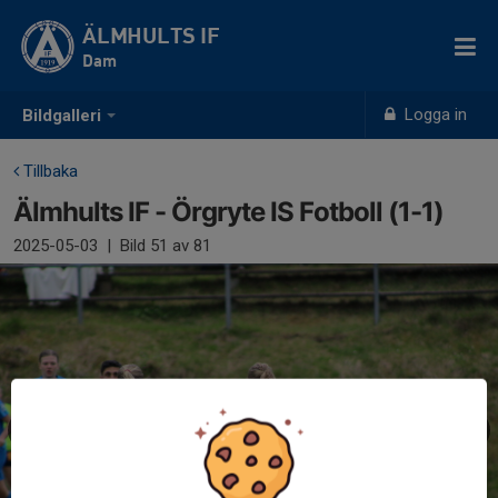
ÄLMHULTS IF
Dam
Logga in
Bildgalleri
Tillbaka
Älmhults IF - Örgryte IS Fotboll (1-1)
2025-05-03
|
Bild
51
av 81