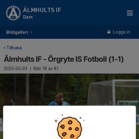
ÄLMHULTS IF
Dam
Logga in
Bildgalleri
Tillbaka
Älmhults IF - Örgryte IS Fotboll (1-1)
2025-05-03
|
Bild
78
av 81